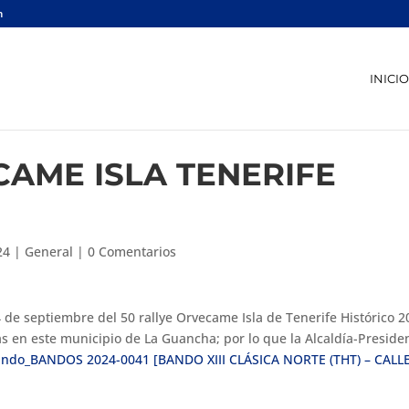
m
INICIO
CAME ISLA TENERIFE
24
|
General
|
0 Comentarios
 de septiembre del 50 rallye Orvecame Isla de Tenerife Histórico 2
as en este municipio de La Guancha; por lo que la Alcaldía-Preside
ando_BANDOS 2024-0041 [BANDO XIII CLÁSICA NORTE (THT) – CALLE