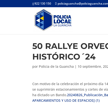
922 130 150
policiaguancha@policiaguancha.co
50 RALLYE ORVE
HISTÓRICO´24
por
Policia de la Guancha
|
10 septiembre, 20
Con motivo de la celebración el próximo día 14
se suprimirán estacionamientos y cortes de ví
ha dictado un Bando.
20240826_Publicación_B
APARCAMIENTOS Y USO DE ESPACIOS] (1)